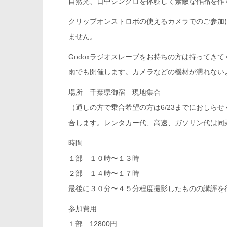
自然光、日中シンクロを体験して素敵な作品を作
クリップオンストロボの使えるカメラでのご参加
ません。
Godoxラジオスレーブをお持ちの方は持ってきて
雨でも開催します。カメラなどの機材が濡れない
場所 千葉県御宿 現地集合
（通しの方で乗合希望の方は6/23までにおしら
合します。レンタカー代、高速、ガソリン代は同
時間
１部 １０時〜１３時
２部 １４時〜１７時
最後に３０分〜４５分程度撮影したものの講評を
参加費用
１部 12800円