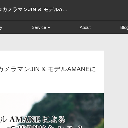
S+CAMERACLUB プロカメラマンJIN & モデルAMANEによる撮影会セミナー
ry
Service
About
Blo
プロフィール撮影
創作撮影 The Creator SOL
成人式 前撮り
ロカメラマンJIN & モデルAMANEに