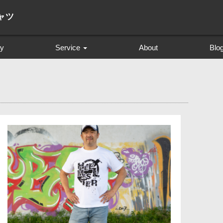
ャツ
ry
Service
About
Blo
プロフィール撮影
創作撮影 The Creator SOL
成人式 前撮り