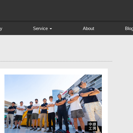
ry
Service
About
Blo
プロフィール撮影
創作撮影 The Creator SOL
成人式 前撮り