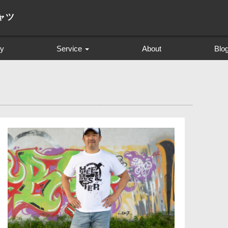
ャツ
ry
Service
About
Blo
プロフィール撮影
創作撮影 The Creator SOL
成人式 前撮り