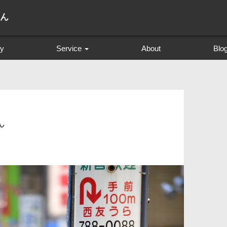
さん
ry
Service
About
Blo
プロフィール撮影
創作撮影 The Creator SOL
成人式 前撮り
ん