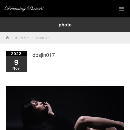
photo
Home
ギャラリー
dpsjin017
2022
dpsjin017
9
Nov