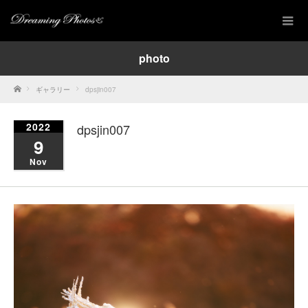
photo
Home
ギャラリー
dpsjin007
2022
dpsjin007
9
Nov